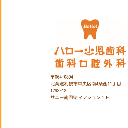
日
4
11
〒064-0804
18
北海道札幌市中央区南4条西11丁目
1293-13
25
サニー南四条マンション１Ｆ