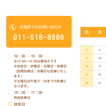
10月の診療時間
お電話でのお問い合わせ
月
火
水
木
金
土
日
月
011-518-8686
1
2
3
5
6
7
8
9
10
2
3
10：00 - 19：00
12
13
14
15
16
17
9
10
※13:00～14:00は昼休みです
※休診日：水曜日・日曜日・祝祭日
19
20
21
22
23
24
16
17
（訪問診療は、水曜日も診療いたし
26
27
28
29
30
31
23
24
ます）
※土曜日は午後17：00までの診療に
30
31
なります。
10：00 - 17：00
特別診療日
休診日