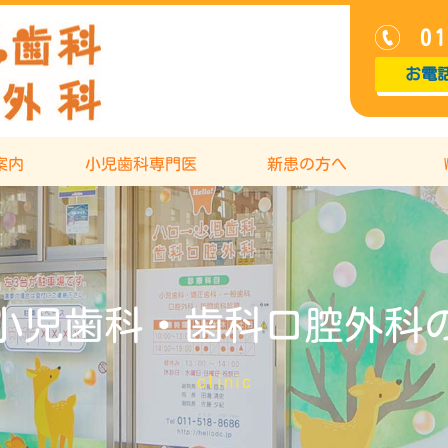
01
お電
案内
小児歯科専門医
新患の方へ
小児歯科・歯科口腔外科
clinic