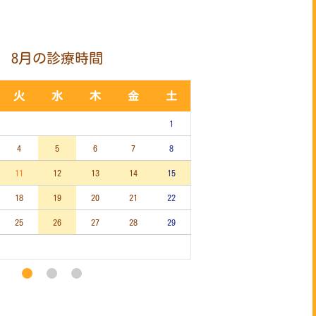
8月の診療時間
9
火
水
木
金
土
日
月
火
1
1
4
5
6
7
8
6
7
8
11
12
13
14
15
13
14
15
18
19
20
21
22
20
21
22
25
26
27
28
29
27
28
29